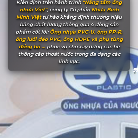
Kiên định trên hành trình
"Nâng tầm ống
nhựa Việt"
, công ty Cổ phần
Nhựa Bình
Minh Việt
tự hào khẳng định thương hiệu
bằng chất lượng thông qua 4 dòng sản
phẩm cốt lõi:
Ống nhựa PVC-U, ống PP-R,
ống lưới dẻo PVC, ống HDPE và phụ tùng
đồng bộ ...
phục vụ cho xây dựng các hệ
thống cấp thoát nước trong đa dạng các
lĩnh vực.