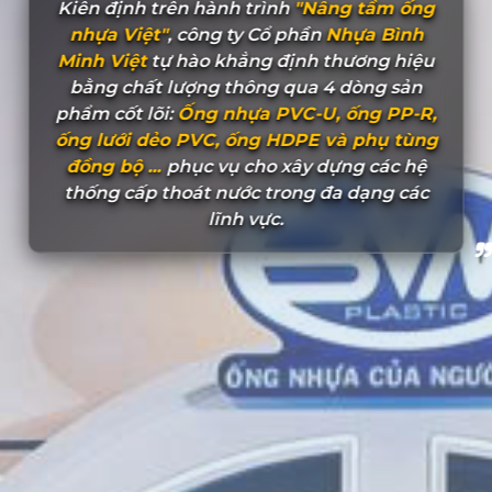
Kiên định trên hành trình
"Nâng tầm ống
nhựa Việt"
, công ty Cổ phần
Nhựa Bình
Minh Việt
tự hào khẳng định thương hiệu
bằng chất lượng thông qua 4 dòng sản
phẩm cốt lõi:
Ống nhựa PVC-U, ống PP-R,
ống lưới dẻo PVC, ống HDPE và phụ tùng
đồng bộ ...
phục vụ cho xây dựng các hệ
thống cấp thoát nước trong đa dạng các
lĩnh vực.