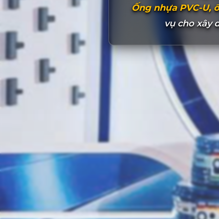
Ống nhựa PVC-U, ố
vụ cho xây 