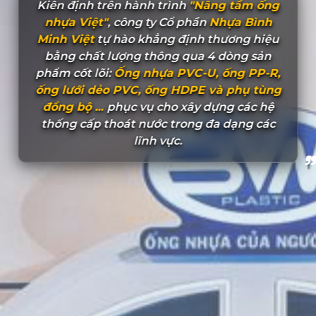
Kiên định trên hành trình
"Nâng tầm ống
nhựa Việt"
, công ty Cổ phần
Nhựa Bình
Minh Việt
tự hào khẳng định thương hiệu
bằng chất lượng thông qua 4 dòng sản
phẩm cốt lõi:
Ống nhựa PVC-U, ống PP-R,
ống lưới dẻo PVC, ống HDPE và phụ tùng
đồng bộ ...
phục vụ cho xây dựng các hệ
thống cấp thoát nước trong đa dạng các
lĩnh vực.