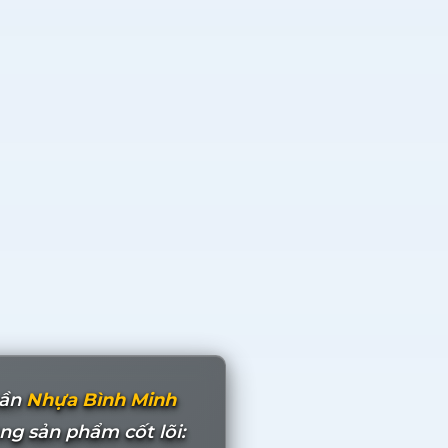
hần
Nhựa Bình Minh
g sản phẩm cốt lõi: