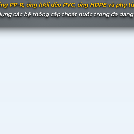
ng PP-R, ống lưới dẻo PVC, ống HDPE và phụ tù
dựng các hệ thống cấp thoát nước trong đa dạng c