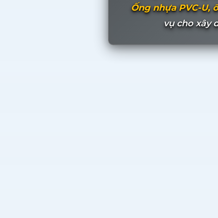
Ống nhựa PVC-U, ố
vụ cho xây 