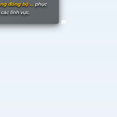
ng đồng bộ ...
phục
ác lĩnh vực.