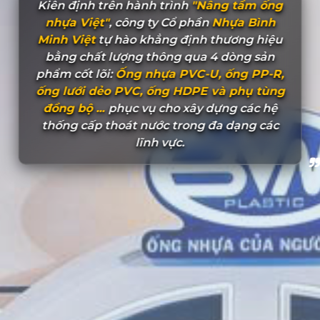
Kiên định trên hành trình
"Nâng tầm ống
nhựa Việt"
, công ty Cổ phần
Nhựa Bình
Minh Việt
tự hào khẳng định thương hiệu
bằng chất lượng thông qua 4 dòng sản
phẩm cốt lõi:
Ống nhựa PVC-U, ống PP-R,
ống lưới dẻo PVC, ống HDPE và phụ tùng
đồng bộ ...
phục vụ cho xây dựng các hệ
thống cấp thoát nước trong đa dạng các
lĩnh vực.