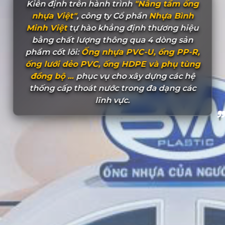
Kiên định trên hành trình
"Nâng tầm ống
nhựa Việt"
, công ty Cổ phần
Nhựa Bình
Minh Việt
tự hào khẳng định thương hiệu
bằng chất lượng thông qua 4 dòng sản
phẩm cốt lõi:
Ống nhựa PVC-U, ống PP-R,
ống lưới dẻo PVC, ống HDPE và phụ tùng
đồng bộ ...
phục vụ cho xây dựng các hệ
thống cấp thoát nước trong đa dạng các
lĩnh vực.